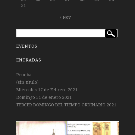
31
« Nov
EVENTOS
ENTRADAS
Prueba
(sin título)
Miércoles 17 de Febrero 2021
Domingo 31 de enero 2021
TERCER DOMINGO DEL TIEMPO ORDINARIO 2021