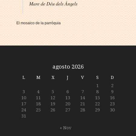
Mare de Déu dels Àngels
El mosaico de la parróquia
agosto 2026
L
M
X
J
V
S
D
1
2
3
4
5
6
7
8
9
10
11
12
13
14
15
16
17
18
19
20
21
22
23
24
25
26
27
28
29
30
31
« Nov