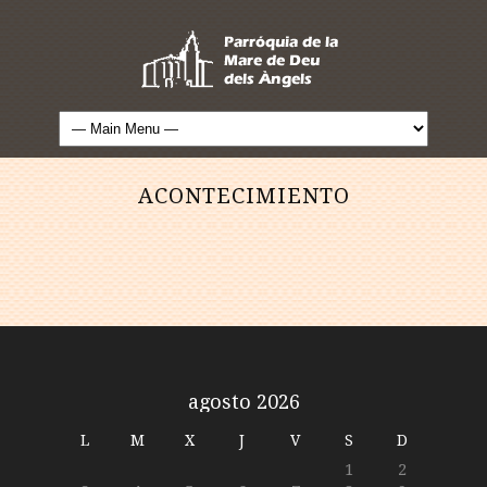
ACONTECIMIENTO
agosto 2026
L
M
X
J
V
S
D
1
2