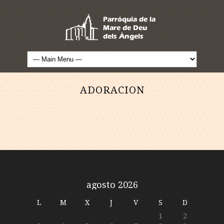
ADORACION
agosto 2026
L
M
X
J
V
S
D
1
2