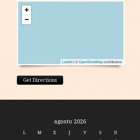
+
−
Leaflet
| ©
OpenStreetMap
contributors
Get Directions
agosto 2026
L
M
X
J
V
S
D