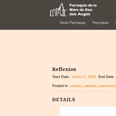
Inicio Parroquia
Parroquia
Reflexion
Start Date :
marzo 9, 2019
End Date 
Posted In :
accion_catolica,cuaresma,l
DETAILS