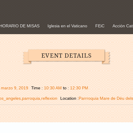
HORARIO DE MISAS
Iglesia en el Vaticano
FEiC
Acción Cat
EVENT DETAILS
:
marzo 9, 2019
Time :
10:30 AM
to :
12:30 PM
os_angeles,parroquia,reflexion
Location :
Parrroquia Mare de Déu dels