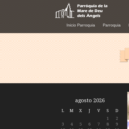
Inicio Parroquia
Parroquia
agosto 2026
L
M
X
J
V
S
D
1
2
3
4
5
6
7
8
9