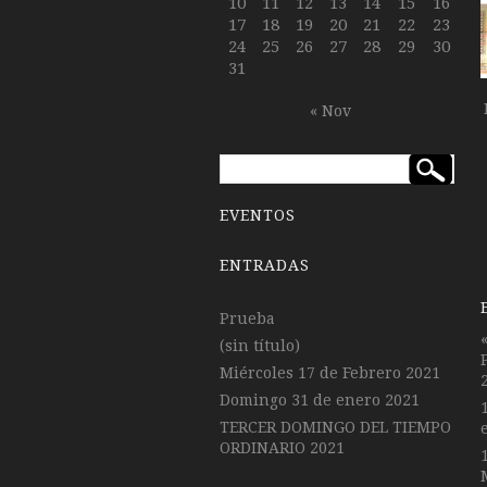
10
11
12
13
14
15
16
17
18
19
20
21
22
23
24
25
26
27
28
29
30
31
« Nov
EVENTOS
ENTRADAS
Prueba
(sin título)
Miércoles 17 de Febrero 2021
Domingo 31 de enero 2021
TERCER DOMINGO DEL TIEMPO
ORDINARIO 2021