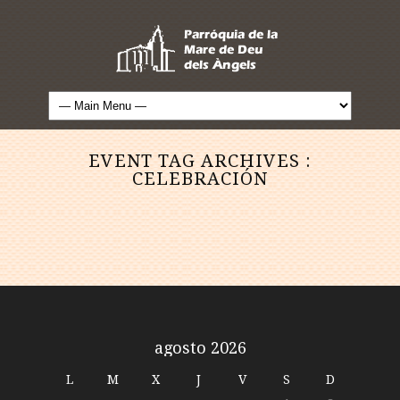
EVENT TAG ARCHIVES :
CELEBRACIÓN
agosto 2026
L
M
X
J
V
S
D