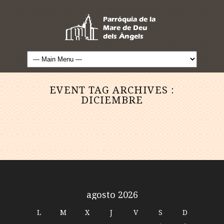
EVENT TAG ARCHIVES :
DICIEMBRE
agosto 2026
L
M
X
J
V
S
D