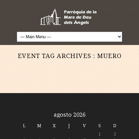
EVENT TAG ARCHIVES :
MUERO
agosto 2026
L
M
X
J
V
S
D
1
2