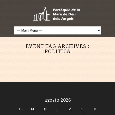
EVENT TAG ARCHIVES :
POLITICA
agosto 2026
L
M
X
J
V
S
D