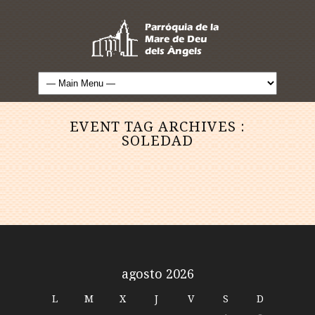
EVENT TAG ARCHIVES :
SOLEDAD
agosto 2026
L
M
X
J
V
S
D