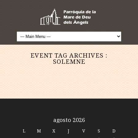
EVENT TAG ARCHIVES :
SOLEMNE
agosto 2026
L
M
X
J
V
S
D