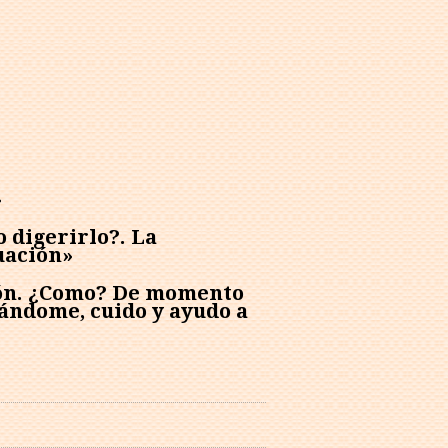
»
 digerirlo?. La
uación»
ción. ¿Como? De momento
ándome, cuido y ayudo a